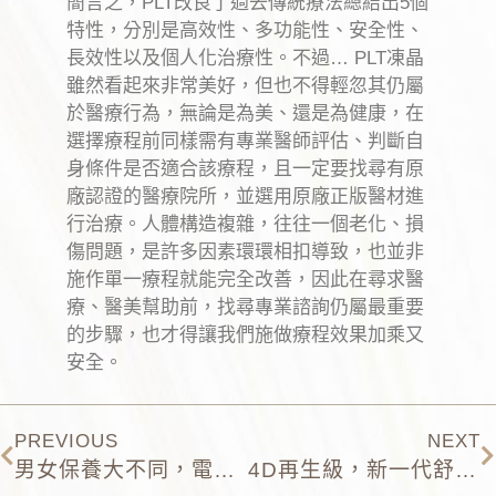
簡言之，PLT改良了過去傳統療法總結出5個
特性，分別是高效性、多功能性、安全性、
長效性以及個人化治療性。不過… PLT凍晶
雖然看起來非常美好，但也不得輕忽其仍屬
於醫療行為，無論是為美、還是為健康，在
選擇療程前同樣需有專業醫師評估、判斷自
身條件是否適合該療程，且一定要找尋有原
廠認證的醫療院所，並選用
原廠正版醫材進
行
治療。人體構造複雜，往往一個老化、損
傷問題，是許多因素環環相扣導致，也並非
施作單一療程就能完全改善，因此在尋求醫
療、醫美幫助前，找尋專業諮詢仍屬最重要
的步驟，也才得讓我們施做療程效果加乘又
安全。
PREVIOUS
NEXT
男女保養大不同，電波拉皮男生最熱門部位TOP3，這些部位的老化特徵要注意！
4D再生級，新一代舒顏萃究竟在紅什麼？