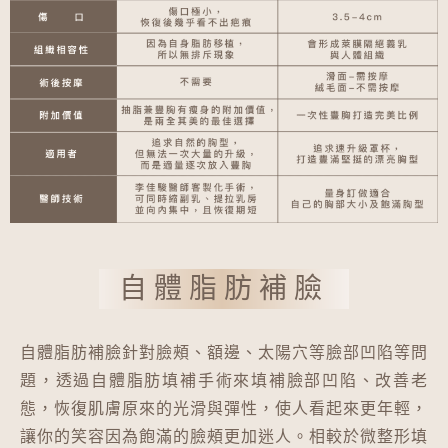
自體脂肪補臉
自體脂肪補臉針對臉頰、額邊、太陽穴等臉部凹陷等問
題，透過自體脂肪填補手術來填補臉部凹陷、改善老
態，恢復肌膚原來的光滑與彈性，使人看起來更年輕，
讓你的笑容因為飽滿的臉頰更加迷人。相較於微整形填