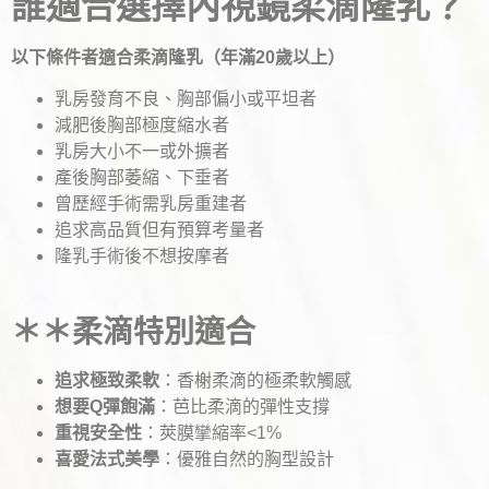
誰適合選擇內視鏡柔滴隆乳？
以下條件者適合柔滴隆乳（年滿20歲以上）
乳房發育不良、胸部偏小或平坦者
減肥後胸部極度縮水者
乳房大小不一或外擴者
產後胸部萎縮、下垂者
曾歷經手術需乳房重建者
追求高品質但有預算考量者
隆乳手術後不想按摩者
＊＊柔滴特別適合
追求極致柔軟
：香榭柔滴的極柔軟觸感
想要Q彈飽滿
：芭比柔滴的彈性支撐
重視安全性
：莢膜攣縮率<1%
喜愛法式美學
：優雅自然的胸型設計