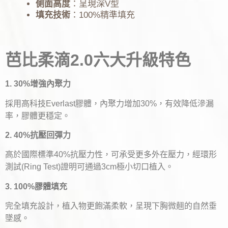
側面高度
：呈現深V型
填充技術
：100%精準填充
芭比柔滴2.0六大升級特色
1. 30%增強內聚力
採用高科技Everlast膠體，內聚力增加30%，有效降低滲漏
率，膠體更穩定。
2. 40%抗壓回彈力
高於國際標準40%抗壓力性，可承受更多外在壓力，經環形
測試(Ring Test)證明可通過3cm極小切口植入。
3. 100%膠體填充
完全填充設計，植入物更飽滿柔軟，呈現下胸微翹的自然垂
墜感。