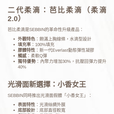
二代柔滴：芭比柔滴（柔滴
2.0）
芭比柔滴是SEBBIN的革命性升級產品：
外觀特色
：飽滿上胸線條，水滴型設計
填充率
：100%填充
膠體特性
：新一代Everlast動態彈性凝膠
觸感
：柔軟Q彈
獨特優勢
：內聚力增加30%，抗壓回彈力提升
40%
光滑面新選擇：小香女王
SEBBIN同時推出光滑面假體「小香女王」：
表面特性
：光滑絲綢外膜
底部設計
：底部直徑較寬