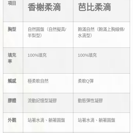
項目
香榭柔滴
芭比柔滴
胸型
自然圓盤（自然擬真/
飽滿自然（飽滿上胸線條/
半梨型）
水滴型）
填充
100%填充
100%填充
率
觸感
極柔軟自然
柔軟Q彈
膠體
流動記憶型凝膠
動態彈性凝膠
外觀
站著水滴、躺著圓盤
站著水滴、躺著圓盤