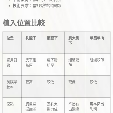
技術要求：需經驗豐富醫師
植入位置比較
位置
乳腺下
筋膜下
胸大肌
半筋半肉
下
適用對
皮下脂
皮下脂
組織較
組織較薄
象
肪厚
肪厚
薄
莢膜攣
較高
較低
較低
較低
縮率
優點
胸型堅
義乳支
不易看
容易擠出
挺飽滿
撐力佳
出邊緣
乳溝