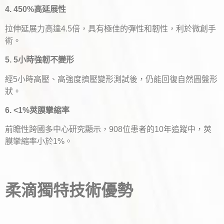
4. 450%高延展性
拉伸延展力高達4.5倍，具有極佳的彈性和韌性，利於微創手
術。
5. 5小時強韌不變形
經5小時高壓、高強度擠壓變形測試後，仍能回復自然圓盤形
狀。
6. <1%莢膜攣縮率
前瞻性跨國多中心研究顯示，908位患者的10年追蹤中，莢
膜攣縮率小於1%。
柔滴獨特技術優勢