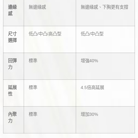
邊緣
無邊緣感
無邊緣感、下胸更有支撐
感
尺寸
低凸/中凸/高凸型
低凸/中凸型
選擇
回彈
標準
增強40%
力
延展
標準
4.5倍高延展
性
內聚
標準
增加30%
力