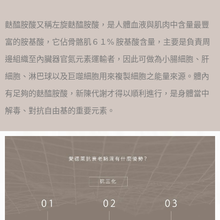
麩醯胺酸又稱左旋麩醯胺酸，是人體血液與肌肉中含量最豐
富的胺基酸，它佔骨骼肌６１% 胺基酸含量，主要是負責周
邊組織至內臟器官氮元素運輸者，因此可做為小腸細胞、肝
細胞、淋巴球以及巨噬細胞用來複製細胞之能量來源。體內
有足夠的麩醯胺酸，新陳代謝才得以順利進行，是身體當中
解毒、對抗自由基的重要元素。