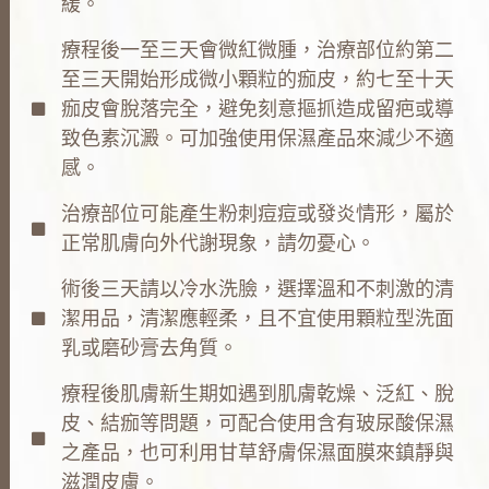
緩。
療程後一至三天會微紅微腫，治療部位約第二
至三天開始形成微小顆粒的痂皮，約七至十天
痂皮會脫落完全，避免刻意摳抓造成留疤或導
致色素沉澱。可加強使用保濕產品來減少不適
感。
治療部位可能產生粉刺痘痘或發炎情形，屬於
正常肌膚向外代謝現象，請勿憂心。
術後三天請以冷水洗臉，選擇溫和不刺激的清
潔用品，清潔應輕柔，且不宜使用顆粒型洗面
乳或磨砂膏去角質。
療程後肌膚新生期如遇到肌膚乾燥、泛紅、脫
皮、結痂等問題，可配合使用含有玻尿酸保濕
之產品，也可利用甘草舒膚保濕面膜來鎮靜與
滋潤皮膚。