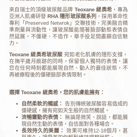
來自瑞士的頂級玻尿酸品牌
Teoxane 緹奧希
，專為
亞洲人肌膚研發
RHA 隱形玻尿酸系列
，採用
革命性
專利「
Preserved Netwrok
」交聯技術
，完美融合精
準劑量與流動性，讓玻尿酸能隨著臉部動態表情自
然延展，不僵硬、不造作，舉手投足間盡顯自信魅
力。
Teoxane 緹奧希玻尿酸
宛如老化肌膚的隱形支撐，
在撫平歲月痕跡的同時，保留個人獨特的表情，讓
您在任何時刻都能展現自然、動人的最佳狀態，不
再被療程後的僵硬臉部表情限制。
選擇 Teoxane 緹奧希，您的肌膚能擁有：
自然柔軟的觸感：
告別傳統玻尿酸容易造成的
僵硬感，擁有宛如天生般的自然觸感。
流暢靈動的表情：
無論是微笑、說話，都能展
現自然生動的表情，自信面對各種場合。
長效持久的美麗：
效果可維持12-18個月，甚