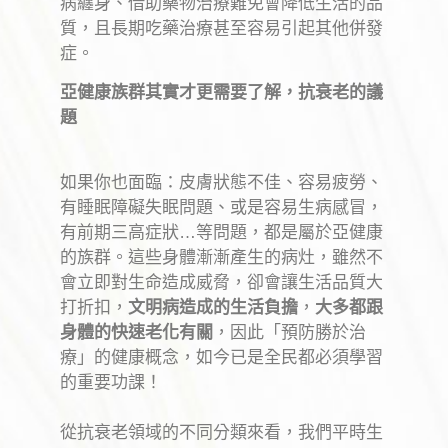
病纏身、借助藥物治療難免會降低生活的品
質，且長期吃藥治療甚至容易引起其他併發
症。
亞健康族群其實才更需要了解，抗衰老的議
題
如果你也面臨：皮膚狀態不佳、容易疲勞、
有睡眠障礙失眠問題、或是容易生病感冒，
有前期三高症狀…等問題，都是屬於亞健康
的族群。這些身體漸漸產生的病灶，雖然不
會立即對生命造成威脅，卻會讓生活品質大
打折扣，
文明病造成的生活負擔
，
大多都跟
身體的快速老化有關
，因此「預防勝於治
療」的健康概念，如今已是全民都必須學習
的重要功課！
從抗衰老領域的不同分類來看，我們平時生