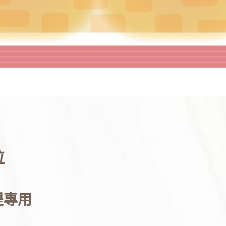
位
拉提專用