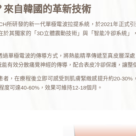
波？來自韓國的革新技術
TECH所研發的新一代單極電波拉提系統，於2021年正式
在於其獨家的「3D立體震動技術」與「智能冷卻系統」
，透過單極電波的傳導方式，將熱能精準傳遞至真皮層深處，
統能有效分散痛覺神經的傳導，配合表皮冷卻保護，讓整
者，在療程後立即可感受到肌膚緊緻感提升約20-30
度可達40-60%，效果可維持12-18個月。