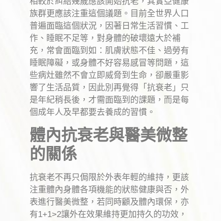
相較於糾結幾歲應該開始抗老，其實亞健康
族群更應該注重這個議題。目前全世界人口
普遍面臨這個狀況，因著日常生活習慣、工
作、睡眠不足等，對身體的破壞遠大於補
充，常會面臨到如：肌膚狀態不佳、過勞有
睡眠障礙，或身體不好容易感冒等問題，這
些病灶雖然不會立即威脅到生命，卻嚴重影
響了生活品質，因此別再覺得「抗衰老」只
是年紀稍長後，才需面臨到的課題，而是每
個成年人及早都要去養成的習慣。
體內抗衰老與醫美微整
的關係
抗衰老不再只侷限於外表年輕的維持，更該
注重體內身體各項機能的狀態健康與否，外
表進行醫美微整，若同時顧及體內環保，亦
有
1+1>2
讓外在效果維持更加持久的功效，