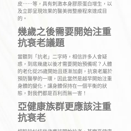
皮
⋯⋯
等，具有刺激本身膠原蛋白增生，以
及立即呈現效果的醫美微整療程來達成目
的。
幾歲之後需要開始注重
抗衰老議題
當聽到「抗老」二字時，相信許多人會疑
惑，到底幾歲以後才需要開始預備呢？人體
的老化從
25
歲開始且逐漸加劇，抗衰老屬於
預防醫學的一環，因此當然是越早開始注重
身體的變化，讓身體保持在一個平衡的狀
態，對我們都是百利而無一害！
亞健康族群更應該注重
抗衰老