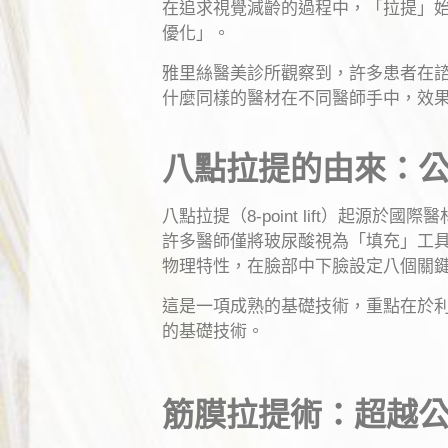
在追求視覺減齡的過程中，「拉提」始
優化」。
雅里絲醫美診所觀察到，許多患者在
什麼同樣的醫材在不同醫師手中，效
八點拉提的由來：
八點拉提（8-point lift）起源
許多醫師僅將玻尿酸視為「填充」工
物理特性，在臉部中下臉設定八個關
這是一項成熟的基礎技術，重點在於
的基礎技術。
筋膜拉提術：超越