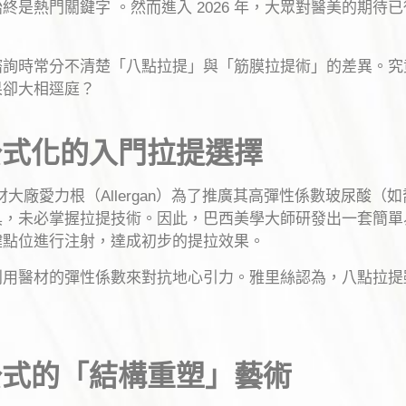
終是熱門關鍵字 。然而進入 2026 年，大眾對醫美的期待
諮詢時常分不清楚「八點拉提」與「筋膜拉提術」的差異。究
果卻大相逕庭？
公式化的入門拉提選擇
於國際醫材大廠愛力根（Allergan）為了推廣其高彈性係數玻
具，未必掌握拉提技術。因此，巴西美學大師研發出一套簡單
鍵點位進行注射，達成初步的提拉效果。
利用醫材的彈性係數來對抗地心引力。雅里絲認為，八點拉提
公式的「結構重塑」藝術