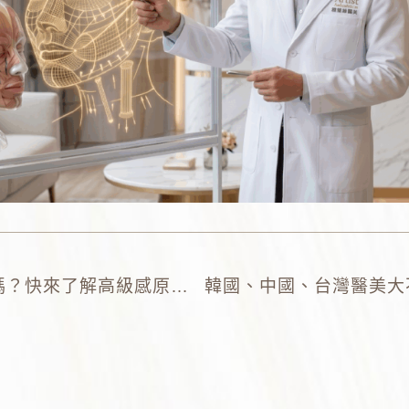
找回臉部的青春質感！你聽過逆時針嗎？快來了解高級感原生肌的秘密