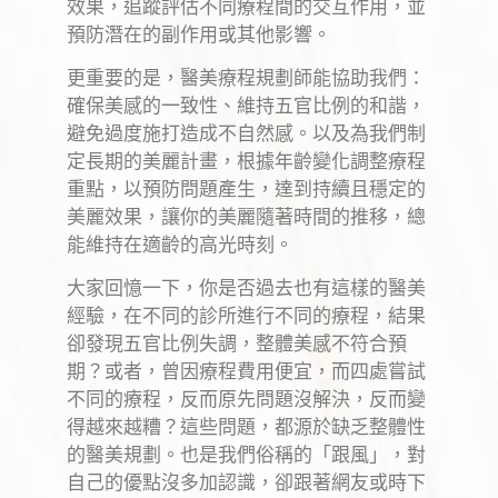
效果，追蹤評估不同療程間的交互作用，並
預防潛在的副作用或其他影響。
更重要的是，醫美療程規劃師能協助我們：
確保美感的一致性、維持五官比例的和諧，
避免過度施打造成不自然感。以及為我們制
定長期的美麗計畫，根據年齡變化調整療程
重點，以預防問題產生，達到持續且穩定的
美麗效果，讓你的美麗隨著時間的推移，總
能維持在適齡的高光時刻。
大家回憶一下，你是否過去也有這樣的醫美
經驗，在不同的診所進行不同的療程，結果
卻發現五官比例失調，整體美感不符合預
期？或者，曾因療程費用便宜，而四處嘗試
不同的療程，反而原先問題沒解決，反而變
得越來越糟？這些問題，都源於缺乏整體性
的醫美規劃。也是我們俗稱的「跟風」，對
自己的優點沒多加認識，卻跟著網友或時下